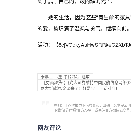
到了属于自己的，最闪耀的光芒。
她的生活，因为这些“有生命的家具
的爱，被填满了温柔与勇气，继续向前
活动：【
8cjVGdkyAuHwSRRkeCZXbTJ
泰慕士：.董{事}会换届选举
【券商聚焦{】}光大证券维持中国民航信息网络(00
两大新能源.金属来了！证监会，正式批准！
声明：证券时报力求信息真实、准确，文章提及内
下载“证券时报”官方APP，或关注官方微信公众
网友评论