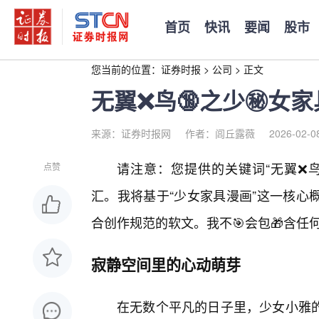
首页
快讯
要闻
股市
您当前的位置：
证券时报
>
公司
>
正文
无翼❌鸟🔞之少㊙️女
来源：证券时报网
作者：闾丘露薇
2026-02-0
请注意：您提供的关键词“无翼❌鸟
点赞
汇。我将基于“少女家具漫画”这一核心
合创作规范的软文。我不🎯会包🎁含任
寂静空间里的心动萌芽
在无数个平凡的日子里，少女小雅