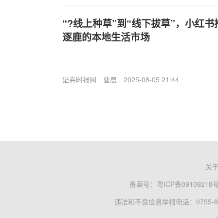
“?线上种草”到“线下拔草”，小红
逐鹿的本地生活市场
证券时报网
曹晨
2025-08-05 21:44
关
备案号：
粤ICP备09109218
违法和不良信息举报电话：0755-83