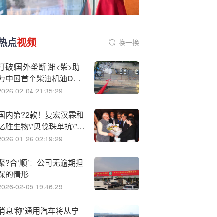
热点
视频
换一换
打破!国外垄断 潍<柴>助
力中国首个柴油机油D1
标准诞生
2026-02-04 21:35:29
国内第?2款！复宏汉霖和
亿胜生物\"贝伐珠单抗\"眼
科制剂申报上市
2026-01-26 02:19:29
聚?合‘顺’：公司无逾期担
保的情形
2026-02-05 19:46:29
消息‘称’通用汽车将从宁