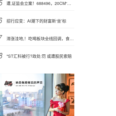
遭,证监会立案！688496，20CM“一字”跌停
招行应变：AI潮下的财富新‘坐’标
滞涨洼地,！吃喝板块全线回调，食品ETF（515710）跌超2%！机构：建议关注估值修复机会
*ST汇科被行?政处:罚 或遭股民索赔