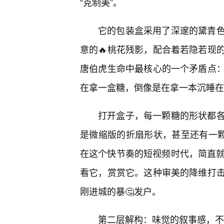
“克制美”。
它的包装盒采用了深邃的黛青色
意的🔥桃花残影，配合着若隐若现
唐伯虎生命中最核心的一个矛盾点
在拿一盒糖，倒像是在拿一本沉睡在
打开盒子，每一颗糖的形状都
是微缩版的折扇形状，甚至还有一颗
在这个快节奏的短视频时代，简直就
看它，赏赏它。这种审美的降维打
刚进城的暴🤔发户。
第二层解构：味觉的叙事感，不