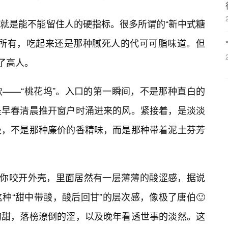
就是能不能留住人的硬指标。很多所谓的“新中式糖
无所有，吃起来还是那种腻死人的代可可脂味道。但
了高人。
款——“桃花坞”。入口的第一瞬间，不是那种直白的
是早春清晨推开窗户时涌进来的风。紧接着，是淡淡
级，不是那种廉价的香精味，而是那种带着泥土芬芳
当你咬开外壳，里面居然有一层薄薄的酸涩感，据说
种“甜中带酸，酸后回甘”的层次感，像极了唐伯🙂
的甜，落榜潦倒的涩，以及晚年看透世事的淡然。这