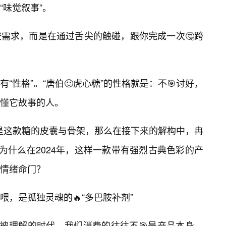
“味觉叙事”。
需求，而是在通过舌尖的触碰，跟你完成一次🤔跨
“性格”。“唐伯🙂虎心糖”的性格就是：不🎯讨好，
懂它故事的人。
的是这款糖的皮囊与骨架，那么在接下来的解构中，冉
为什么在2024年，这样一款带有强烈古典色彩的产
情绪命门？
，是孤独灵魂的🔥“多巴胺补剂”
望被理解的时代，我们消费的往往不🎯是产品本身，