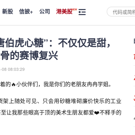
新股
信披+
公司
港美股
唐伯虎心糖”：不仅仅是甜，
骨的赛博复兴
-08 08:03:29
着的🔥小伙伴们，我是你们的老朋友冉冉学姐。
货架上随处可见、只会用砂糖堆砌廉价快乐的工业
至让我那些眼高于顶的美术生朋友都爱❤️不释手的