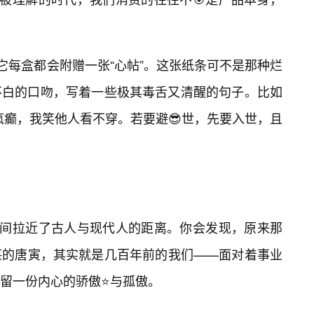
它每盒都会附赠一张“心帖”。这张纸条可不是那种烂
不白的口吻，写着一些极其毒舌又清醒的句子。比如
疯癫，我笑他人看不穿。若要避😎世，先要入世，且
瞬间拉近了古人与现代人的距离。你会发现，原来那
堪的唐寅，其实就是几百年前的我们——面对着事业
留一份内心的骄傲⭐与孤傲。