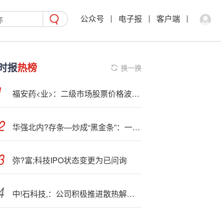
公众号
电子报
客户端
时报
热榜
换一换
福安药<业>：二级市场股票价格波动受多重因素影响
华强北内?存条—炒成“黑金条”：一天几个价 有产品价格涨3倍
弥?富;科技IPO状态变更为已问询
中!石科技,：公司积极推进散热解决方案及核心材料、模组在算力设备端的应用