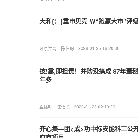
大和{：}重申贝壳-W“跑赢大市”评
环京津网
陈信聪
2026-01-25 16:20:30
披!露,即担责！并购没搞成 87年董秘
年多
直播吧
陈信聪
2026-01-28 02:19:30
齐心集—团<成>功中标安能科工公
应商项目