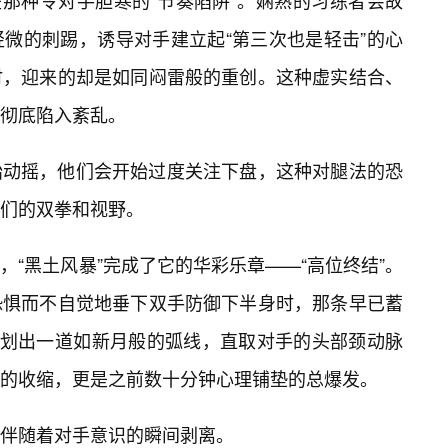
是那种令对手胆寒的“节奏陷阱”。娴熟的习练者会故
微的刺踢，诱导对手建立起“第三次也是轻击”的心
时，迎来的却是如同闷雷般的重创。这种虚实结合、
彻底陷入紊乱。
始动摇，他们会开始过度关注下盘，这种对腿法的恐
他们的双拳和视野。
“黑土风暴”完成了它的华彩乐章——“高位终结”。
恐惧而不自觉地垂下双手防御下半身时，那条早已蓄
地划出一道如新月般的弧线，直取对手的头部颈动脉
的收缩，更是之前数十分钟心理铺垫的总爆发。
伴随着对手意识的瞬间剥离。