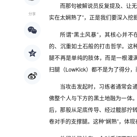
而那句被解说员反复提及、让无
分享
实在太娴熟了”，正是我们要深入挖
所谓“黑土风暴”，其核心并
的、沉重如土石般的打击哲学。这种
腿不再是单纯的肢体，而是一根灌满
扫腿（LowKick）都不是为了得分，
当攻击发起时，习练者通常会
佛整个人与下方的黑土地融为一体
后，那股从足底传导、经过髋部拧
卷对手的支撑腿。这种“娴熟”，体