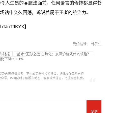
令人生畏的🔥腿法面前，任何语言的修饰都显得苍
场馆中久久回荡，诉说着属于王者的统治力。
bTJuTftKYX
】
责任编辑： 韩乔生
公布财报
城.市“无形之战”白热化：京深沪杭凭什么领跑？
比下降39.01%
提及内容仅供参考，不构成实质性投资建议，据此操作风险自担
信公众号，即可随时了解股市动态，洞察政策信息，把握财富机会。
发送