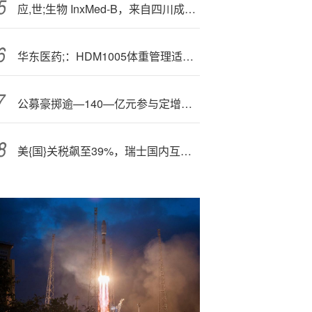
应,世;生物 InxMed-B，来自四川成都，递交IPO招股书，拟赴香港上市
华东医药;：HDM1005体重管理适应症的3期临床准备工作目前已启动
公募豪掷逾—140—亿元参与定增，化工受青睐！“反内卷”化工ETF（516020）能否冲击三连阳？
美{国}关税飙至39%，瑞士国内互相指责：总统、制药业，谁的锅？