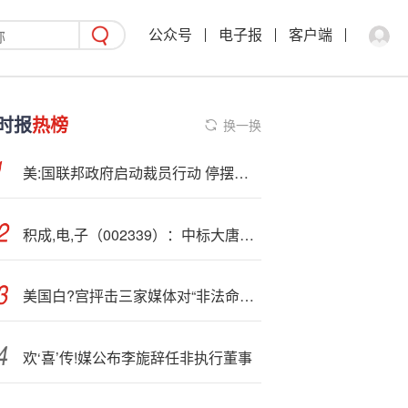
公众号
电子报
客户端
时报
热榜
换一换
美:国联邦政府启动裁员行动 停摆期间开始动真格
积成,电,子（002339）：中标大唐（霍林郭勒市）高新区新能源有限公司采购项目，中标金额为165.12万元
美国白?宫抨击三家媒体对“非法命<令>”相关视频的报道
欢‘喜’传!媒公布李旎辞任非执行董事