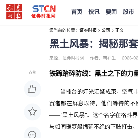
首页
快讯
要闻
股市
您当前的位置：
证券时报
>
公司
>
正文
黑土风暴：揭秘那套
来源：证券时报网
作者：韩乔生
2026-02
铁蹄踏碎防线：黑土之下的力
点赞
当擂台的灯光汇聚成束，空气中
赛者都在屏息以待。他们等待的不
——“黑土风暴”。这个名字在格斗
与如同噩梦般绵延不绝的下肢打击。