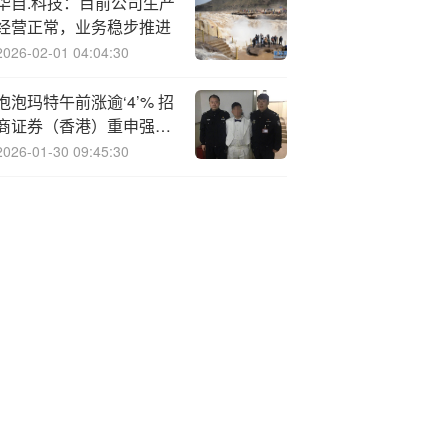
华自.科技：目前公司生产
经营正常，业务稳步推进
2026-02-01 04:04:30
泡泡玛特午前涨逾‘4’% 招
商证券（香港）重申强烈
增持评级
2026-01-30 09:45:30