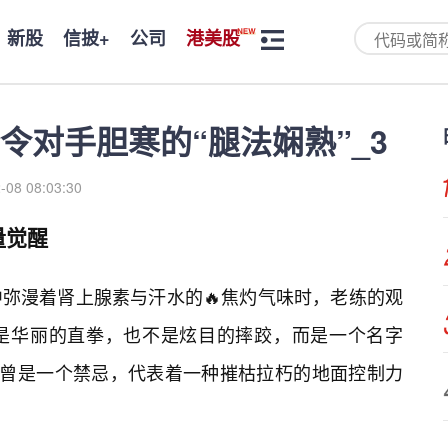
新股
信披+
公司
港美股
令对手胆寒的“腿法娴熟”_3
-08 08:03:30
量觉醒
弥漫着肾上腺素与汗水的🔥焦灼气味时，老练的观
是华丽的直拳，也不是炫目的摔跤，而是一个名字
界曾是一个禁忌，代表着一种摧枯拉朽的地面控制力