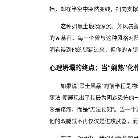
挡，却在半空中突然变线，扫向支撑
这种如黑土般🤔深沉、如风暴
的🔥基石。每一个曾与这种风格对
明看得到他的腿踢过来，但你的🔥
心理坍塌的终点：当“娴熟”化作
如果说“黑土风暴”的前半程是
腿法”便展现出了其最为阴森恐怖的
🎯是疼痛，而是“无法预知”。当一
他的双腿就不再仅仅是进攻武器，而