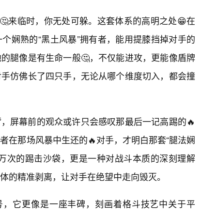
🤔来临时，你无处可躲。这套体系的高明之处😁在
个娴熟的“黑土风暴”拥有者，能用提膝挡掉对手的
的腿像是有生命一般🤔，不仅能进攻，更能像盾牌
对手仿佛长了四只手，无论从哪个维度切入，都会撞
，屏幕前的观众或许只会感叹那最后一记高踢的🔥
者在那场风暴中生还的🔥对手，才明白那套“腿法娴
千万次的踢击沙袋，更是一种对战斗本质的深刻理解
体的精准剥离，让对手在绝望中走向毁灭。
代号，它更像是一座丰碑，刻画着格斗技艺中关于平