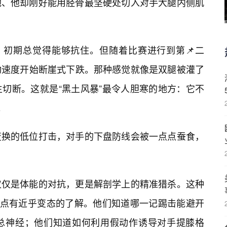
他、他却刚好能用胫骨最坚硬处切入对手大腿内侧肌
，初期总觉得能够抗住。但随着比赛进行到第📌二
动速度开始断崖式下跌。那种感觉就像是双腿被灌了
切断。这就是“黑土风暴”最令人胆寒的地方：它不
。
变换的低位打击，对手的下盘防线会被一点点蚕食，
仅仅是体能的对抗，更是解剖学上的精准猎杀。这种
弱点有近乎变态的了解。他们知道哪一记踢击能避开
总神经；他们知道如何利用假动作诱导对手提膝格