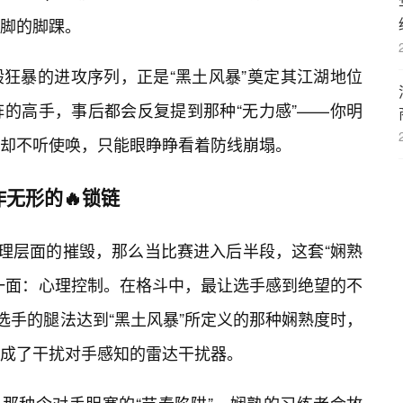
脚的脚踝。
般狂暴的进攻序列，正是“黑土风暴”奠定其江湖地位
阵的高手，事后都会反复提到那种“无力感”——你明
腿却不听使唤，只能眼睁睁看着防线崩塌。
无形的🔥锁链
物理层面的摧毁，那么当比赛进入后半段，这套“娴熟
一面：心理控制。在格斗中，最让选手感到绝望的不
个选手的腿法达到“黑土风暴”所定义的那种娴熟度时，
成了干扰对手感知的雷达干扰器。