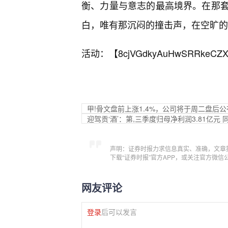
衡、力量与意志的最高境界。在那套
白，唯有那沉闷的撞击声，在空旷的
活动：【
8cjVGdkyAuHwSRRkeCZX
甲!骨文盘前上涨1.4%，公司将于周二盘后
迎驾贡‘酒’：第,三季度归母净利润3.81亿元 同
声明：证券时报力求信息真实、准确，文章
下载“证券时报”官方APP，或关注官方微
网友评论
登录
后可以发言