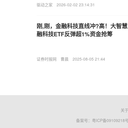
驱动之家
2026-02-02 23:14:31
刚,刚，金融科技直线冲?高！大智慧
融科技ETF反弹超1%资金抢筹
证券时报网
曹晨
2025-08-05 21:44
关
备案号：
粤ICP备09109218