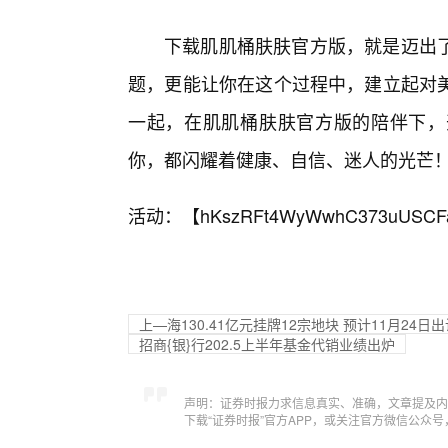
下载肌肌桶肤肤官方版，就是迈出
题，更能让你在这个过程中，建立起对
一起，在肌肌桶肤肤官方版的陪伴下，
你，都闪耀着健康、自信、迷人的光芒
活动：【
hKszRFt4WyWwhC373uUSCF
上—海130.41亿元挂牌12宗地块 预计11月24日出
招商{银}行202.5上半年基金代销业绩出炉
声明：证券时报力求信息真实、准确，文章提及内
下载“证券时报”官方APP，或关注官方微信公众